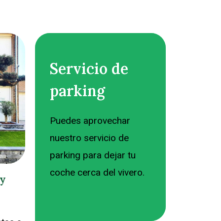
Servicio de
parking
Puedes aprovechar
nuestro servicio de
parking para dejar tu
coche cerca del vivero.
 y