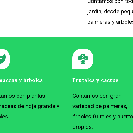
Contamos con todo
jardín, desde peq
palmeras y árbole
maceas y árboles
Frutales y cactus
tamos con plantas
Contamos con gran
maceas de hoja grande y
variedad de palmeras,
les.
árboles frutales y huert
propios.