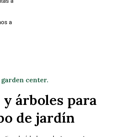
ntas a
mos a
s garden center.
 y árboles para
po de jardín