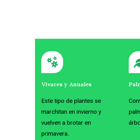
Vivaces y Anuales
Pal
Este tipo de plantes se
Con
marchitan en invierno y
pal
vuelven a brotar en
árbo
primavera.